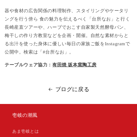
器や食材の広告関係の料理制作、スタイリングやケータリ
ングを行う傍ら 食の魅力を伝えるべく「台所なお」と行く
長崎産直ツアーや、ハーブでおこす自家製天然酵母パン、
梅干しの作り方教室などを企画・開催。自然な素材からと
る出汁を使った身体に優しい毎日の家族ご飯をInstagramで
公開中。検索は「#台所なお」。
テーブルウェア協力：
有田焼 坂本窯陶工房
ブログに戻る
壱岐の潮風
あま壱岐とは