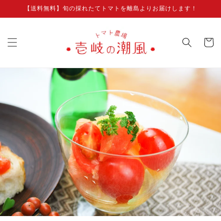
コンテ
【送料無料】旬の採れたてトマトを離島よりお届けします！
ンツに
進む
カ
ー
ト